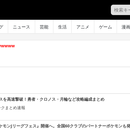
グ
ニュース
芸能
生活
アニメ
ゲーム
漫
wwww
スを高速撃破！勇者・クロノス・月輪など攻略編成まとめ
ークまとめ速報
ケモンJリーグフェス』開催へ。全国60クラブのパートナーポケモンも