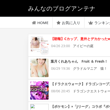
みんなのブログアンテナ
HOME
お気に入り
ランキン
【朗報】Cカップ、意外とデカかったw
04/26 23:00
アイビーの庭
葉月くれあちゃん Fruit ＆ Fresh！
06/29 19:36
グラドルマニア 猿！
【ドラクエウォーク】ドラゴンコープ
08/06 20:45
ドラゴンクエストウォ
【ポケモン】×「Jリーグ」コラボ『ポ