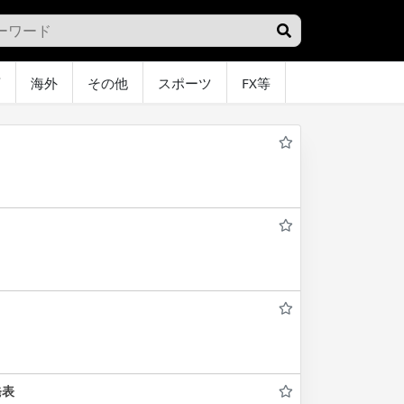
画
海外
その他
スポーツ
FX等
グラビア
オ
発表