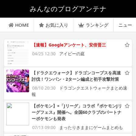
みんなのブログアンテナ
HOME
お気に入り
ランキング
ニュー
【速報】Googleアンケート、安倍晋三
04/25 12:30
アイビーの庭
【ドラクエウォーク】ドラゴンコープスを高速
討伐！ワンパン・2ターン編成と初手攻撃対策
08/10 20:30
ドラゴンクエストウォークまとめ速
報
【ポケモン】×「Jリーグ」コラボ『ポケモンJリ
ーグフェス』開催へ。全国60クラブのパートナ
ーポケモンも発表
07/13 09:00
まったりきままにゲームまとめも