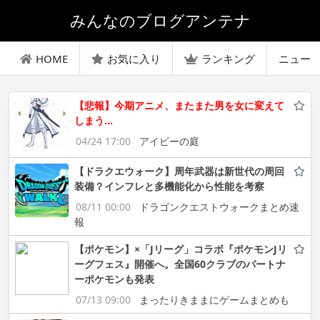
みんなのブログアンテナ
HOME
お気に入り
ランキング
ニュー
【悲報】今期アニメ、またまた男を女に変えて
しまう…
04/24 17:00
アイビーの庭
【ドラクエウォーク】周年武器は新世代の周回
装備？インフレと多機能化から性能を考察
08/11 00:00
ドラゴンクエストウォークまとめ速
報
【ポケモン】×「Jリーグ」コラボ『ポケモンJリ
ーグフェス』開催へ。全国60クラブのパートナ
ーポケモンも発表
07/13 09:00
まったりきままにゲームまとめも