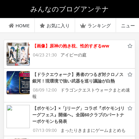
みんなのブログアンテナ
HOME
お気に入り
ランキング
ニュー
【画像】原神の抱き枕、性的すぎるww
04/23 21:30
アイビーの庭
【ドラクエウォーク】勇者のつるぎ対クロノス
銀河！現環境で強い武器を巡り議論が白熱
08/09 12:00
ドラゴンクエストウォークまとめ速
報
【ポケモン】×「Jリーグ」コラボ『ポケモンJリ
ーグフェス』開催へ。全国60クラブのパートナ
ーポケモンも発表
07/13 09:00
まったりきままにゲームまとめも