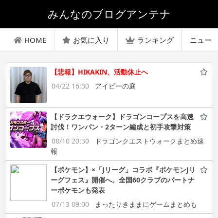
みんなのブログアンテナ
HOME
お気に入り
ランキング
ニュー
【悲報】HIKAKIN、活動休止へ
04/22 16:30
アイビーの庭
【ドラクエウォーク】ドラゴンコープスを高速
討伐！ワンパン・2ターン編成と初手攻撃対策
08/10 20:30
ドラゴンクエストウォークまとめ速
報
【ポケモン】×「Jリーグ」コラボ『ポケモンJリ
ーグフェス』開催へ。全国60クラブのパートナ
ーポケモンも発表
07/13 09:00
まったりきままにゲームまとめも