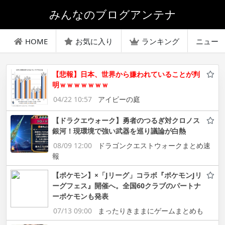
みんなのブログアンテナ
HOME
お気に入り
ランキング
ニュー
【悲報】日本、世界から嫌われていることが判
明ｗｗｗｗｗｗｗ
04/22 10:57
アイビーの庭
【ドラクエウォーク】勇者のつるぎ対クロノス
銀河！現環境で強い武器を巡り議論が白熱
08/09 12:00
ドラゴンクエストウォークまとめ速
報
【ポケモン】×「Jリーグ」コラボ『ポケモンJリ
ーグフェス』開催へ。全国60クラブのパートナ
ーポケモンも発表
07/13 09:00
まったりきままにゲームまとめも