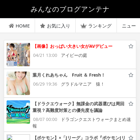
みんなのブログアンテナ
HOME
お気に入り
ランキング
ニュー
【画像】おっぱい大きい女がAVデビュー
04/21 13:00
アイビーの庭
葉月くれあちゃん Fruit ＆ Fresh！
06/29 19:36
グラドルマニア 猿！
【ドラクエウォーク】無課金の武器選びは周回
重視？高難度対策との優先度を議論
08/07 00:00
ドラゴンクエストウォークまとめ速
報
【ポケモン】×「Jリーグ」コラボ『ポケモンJリ