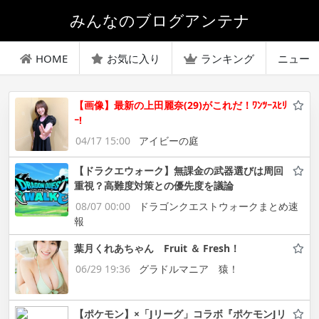
みんなのブログアンテナ
HOME
お気に入り
ランキング
ニュー
【画像】最新の上田麗奈(29)がこれだ！ﾜﾝﾂｰｽﾋﾘ
ｰ!
04/17 15:00
アイビーの庭
【ドラクエウォーク】無課金の武器選びは周回
重視？高難度対策との優先度を議論
08/07 00:00
ドラゴンクエストウォークまとめ速
報
葉月くれあちゃん Fruit ＆ Fresh！
06/29 19:36
グラドルマニア 猿！
【ポケモン】×「Jリーグ」コラボ『ポケモンJリ