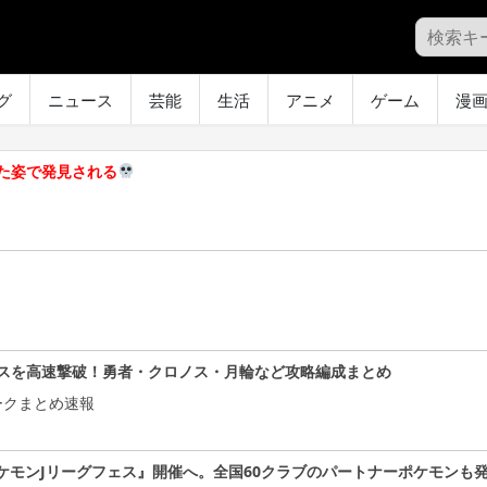
グ
ニュース
芸能
生活
アニメ
ゲーム
漫
てた姿で発見される
スを高速撃破！勇者・クロノス・月輪など攻略編成まとめ
ークまとめ速報
ケモンJリーグフェス』開催へ。全国60クラブのパートナーポケモンも