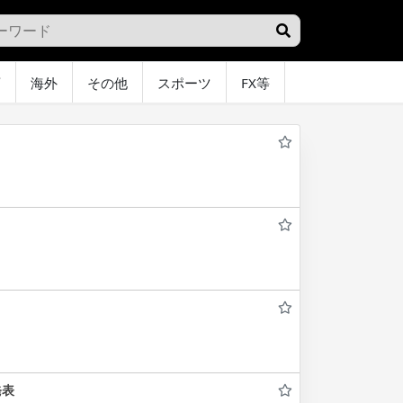
画
海外
その他
スポーツ
FX等
グラビア
オ
発表