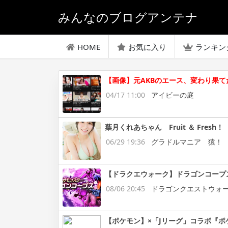
みんなのブログアンテナ
HOME
お気に入り
ランキン
【画像】元AKBのエース、変わり果
04/17 11:00
アイビーの庭
葉月くれあちゃん Fruit ＆ Fresh！
06/29 19:36
グラドルマニア 猿！
【ドラクエウォーク】ドラゴンコープ
08/06 20:45
ドラゴンクエストウォ
【ポケモン】×「Jリーグ」コラボ『ポ