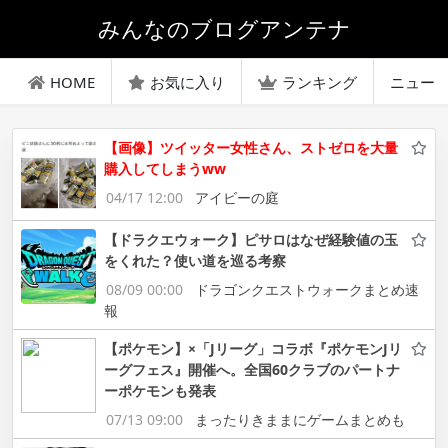
みんなのブログアンテナ
HOME
お気に入り
ランキング
ニュー
【画像】ツイッター女性さん、ストゼロを大量
購入してしまうww
04/17 12:00
アイビーの庭
【ドラクエウォーク】ピサロはなぜ経験値の玉
をくれた？使い道を巡る考察
08/09 00:00
ドラゴンクエストウォークまとめ速
報
【ポケモン】×「Jリーグ」コラボ『ポケモンJリ
ーグフェス』開催へ。全国60クラブのパートナ
ーポケモンも発表
07/13 09:00
まったりきままにゲームまとめも