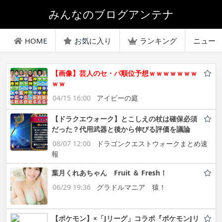
みんなのブログアンテナ
HOME
お気に入り
ランキング
ニュー
【画像】芸人のセ・パ順位予想ｗｗｗｗｗｗｗ
ｗｗ
04/15 16:00
アイビーの庭
【ドラクエウォーク】とこしえの杖は確保必須
だった？代用武器と後から伸びる評価を議論
08/07 12:00
ドラゴンクエストウォークまとめ速
報
葉月くれあちゃん Fruit ＆ Fresh！
06/29 19:36
グラドルマニア 猿！
【ポケモン】×「Jリーグ」コラボ『ポケモンJリ