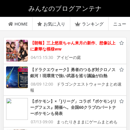
みんなのブログアンテナ
HOME
お気に入り
ランキング
ニュー
【朗報】三上悠亜ちゃん来月の新作、想像以上
に豪華な模様ww
04/15 15:30
アイビーの庭
【ドラクエウォーク】勇者のつるぎ対クロノス
銀河！現環境で強い武器を巡り議論が白熱
08/09 12:00
ドラゴンクエストウォークまとめ速
報
【ポケモン】×「Jリーグ」コラボ『ポケモンJリ
ーグフェス』開催へ。全国60クラブのパートナ
ーポケモンも発表
07/13 09:00
まったりきままにゲームまとめも