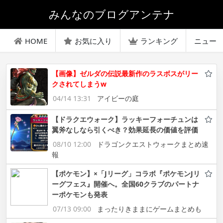
みんなのブログアンテナ
HOME
お気に入り
ランキング
ニュー
【画像】ゼルダの伝説最新作のラスボスがリー
クされてしまうw
04/14 13:31
アイビーの庭
【ドラクエウォーク】ラッキーフォーチュンは
翼斧なしなら引くべき？効果延長の価値を評価
08/10 12:00
ドラゴンクエストウォークまとめ速
報
【ポケモン】×「Jリーグ」コラボ『ポケモンJリ
ーグフェス』開催へ。全国60クラブのパートナ
ーポケモンも発表
07/13 09:00
まったりきままにゲームまとめも