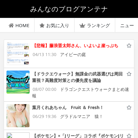
みんなのブログアンテナ
HOME
お気に入り
ランキング
ニュー
【悲報】藤浪晋太郎さん、いよいよ崖っぷち
04/13 11:30
アイビーの庭
【ドラクエウォーク】無課金の武器選びは周回
重視？高難度対策との優先度を議論
08/07 00:00
ドラゴンクエストウォークまとめ速
報
葉月くれあちゃん Fruit ＆ Fresh！
06/29 19:36
グラドルマニア 猿！
【ポケモン】×「Jリーグ」コラボ『ポケモンJリ