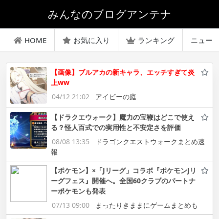
みんなのブログアンテナ
HOME
お気に入り
ランキング
ニュー
【画像】ブルアカの新キャラ、エッチすぎて炎
上ww
04/12 21:02
アイビーの庭
【ドラクエウォーク】魔力の宝鞭はどこで使え
る？怪人百式での実用性と不安定さを評価
08/08 13:35
ドラゴンクエストウォークまとめ速
報
【ポケモン】×「Jリーグ」コラボ『ポケモンJリ
ーグフェス』開催へ。全国60クラブのパートナ
ーポケモンも発表
07/13 09:00
まったりきままにゲームまとめも