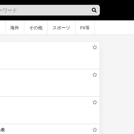
画
海外
その他
スポーツ
FX等
グラビア
オ
発表