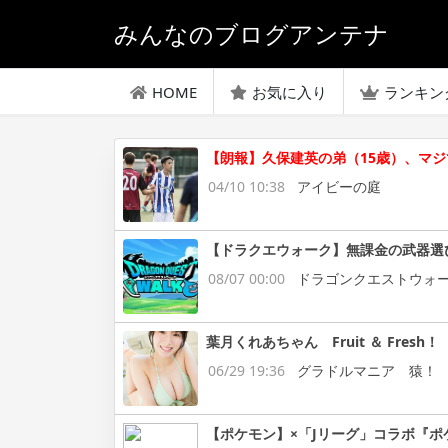
みんなのブログアンテナ
HOME
お気に入り
ランキン
【朗報】久保建英の弟（15歳）、マ
04/10 10:38
アイビーの庭
【ドラクエウォーク】無課金の武器選
08/07 00:00
ドラゴンクエストウォ
葉月くれあちゃん Fruit ＆ Fresh！
06/29 19:36
グラドルマニア 猿！
【ポケモン】×「Jリーグ」コラボ『ポ