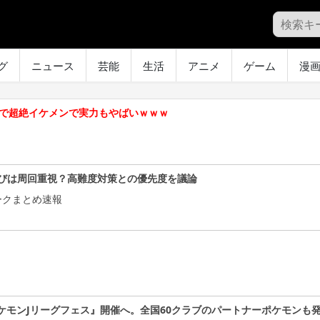
グ
ニュース
芸能
生活
アニメ
ゲーム
漫
ジで超絶イケメンで実力もやばいｗｗｗ
びは周回重視？高難度対策との優先度を議論
ークまとめ速報
ケモンJリーグフェス』開催へ。全国60クラブのパートナーポケモンも