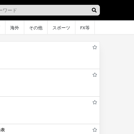
画
海外
その他
スポーツ
FX等
グラビア
オ
発表