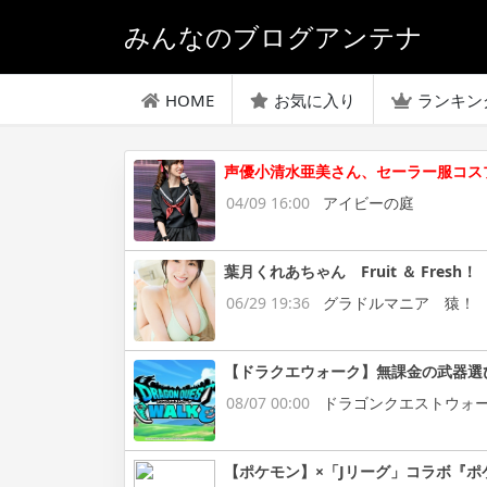
みんなのブログアンテナ
HOME
お気に入り
ランキン
声優小清水亜美さん、セーラー服コス
04/09 16:00
アイビーの庭
葉月くれあちゃん Fruit ＆ Fresh！
06/29 19:36
グラドルマニア 猿！
【ドラクエウォーク】無課金の武器選
08/07 00:00
ドラゴンクエストウォ
【ポケモン】×「Jリーグ」コラボ『ポ