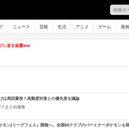
グ
ニュース
芸能
生活
アニメ
ゲーム
漫
プレ姿を披露ww
びは周回重視？高難度対策との優先度を議論
ークまとめ速報
ケモンJリーグフェス』開催へ。全国60クラブのパートナーポケモンも