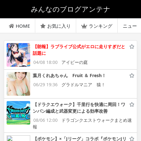
みんなのブログアンテナ
HOME
お気に入り
ランキング
ニュー
【朗報】ラブライブ公式がエロに走りすぎだと
話題に
04/08 18:00
アイビーの庭
葉月くれあちゃん Fruit ＆ Fresh！
06/29 19:36
グラドルマニア 猿！
【ドラクエウォーク】千里行を快適に周回！ワ
ンパン編成と武器変更による効率改善
08/06 12:00
ドラゴンクエストウォークまとめ速
報
【ポケモン】×「Jリーグ」コラボ『ポケモンJリ