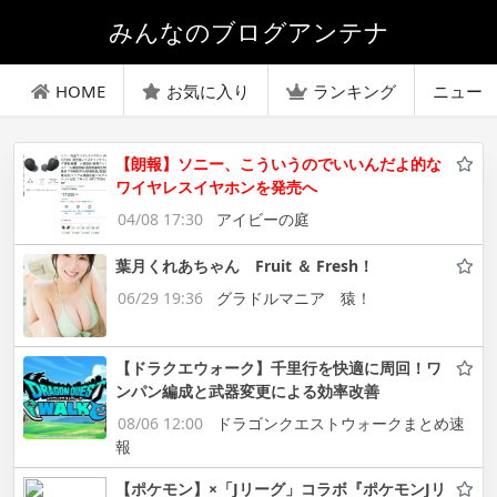
みんなのブログアンテナ
HOME
お気に入り
ランキング
ニュー
【朗報】ソニー、こういうのでいいんだよ的な
ワイヤレスイヤホンを発売へ
04/08 17:30
アイビーの庭
葉月くれあちゃん Fruit ＆ Fresh！
06/29 19:36
グラドルマニア 猿！
【ドラクエウォーク】千里行を快適に周回！ワ
ンパン編成と武器変更による効率改善
08/06 12:00
ドラゴンクエストウォークまとめ速
報
【ポケモン】×「Jリーグ」コラボ『ポケモンJリ