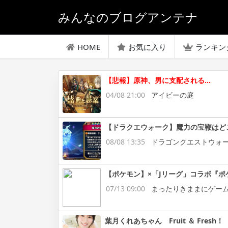
みんなのブログアンテナ
HOME
お気に入り
ランキン
【悲報】原神、男に支配される…
04/08 21:00
アイビーの庭
【ドラクエウォーク】魔力の宝鞭はど
08/08 13:35
ドラゴンクエストウォ
【ポケモン】×「Jリーグ」コラボ『ポ
07/13 09:00
まったりきままにゲー
葉月くれあちゃん Fruit ＆ Fresh！