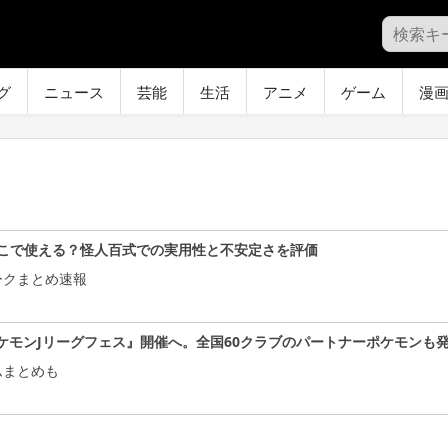
グ
ニュース
芸能
生活
アニメ
ゲーム
漫
こで使える？怪人百式での実用性と不安定さを評価
ークまとめ速報
ケモンJリーグフェス』開催へ。全国60クラブのパートナーポケモンも
ムまとめも