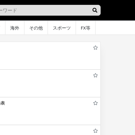
画
海外
その他
スポーツ
FX等
グラビア
オ
発表