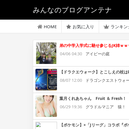
みんなのブログアンテナ
HOME
お気に入り
ランキン
弟の中学入学式に馳せ参じるJK姉ｗｗ
04/06 04:30
アイビーの庭
【ドラクエウォーク】とこしえの杖は
08/07 12:00
ドラゴンクエストウォ
葉月くれあちゃん Fruit ＆ Fresh！
06/29 19:36
グラドルマニア 猿！
【ポケモン】×「Jリーグ」コラボ『ポ