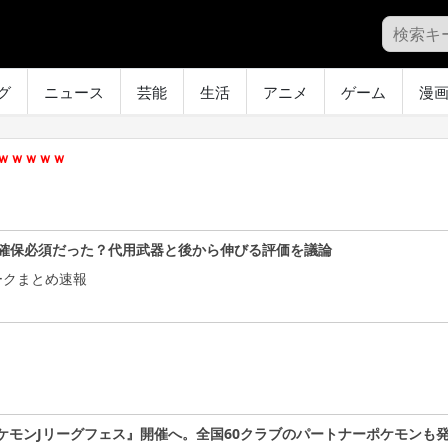
グ
ニュース
芸能
生活
アニメ
ゲーム
漫
ｗｗｗｗｗ
確保必須だった？代用武器と後から伸びる評価を議論
ークまとめ速報
ケモンJリーグフェス』開催へ。全国60クラブのパートナーポケモンも