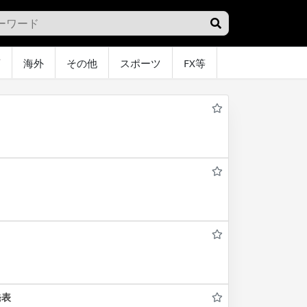
画
海外
その他
スポーツ
FX等
グラビア
オ
発表