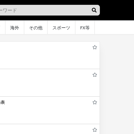
画
海外
その他
スポーツ
FX等
グラビア
オ
発表