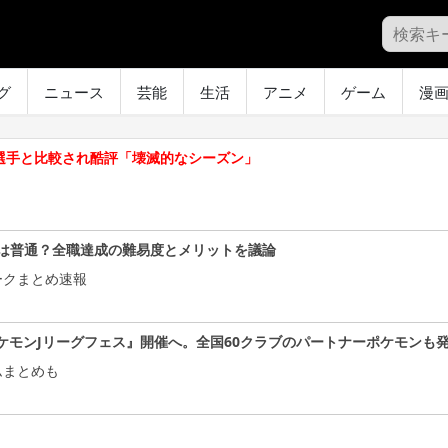
グ
ニュース
芸能
生活
アニメ
ゲーム
漫
の選手と比較され酷評「壊滅的なシーズン」
は普通？全職達成の難易度とメリットを議論
ークまとめ速報
ケモンJリーグフェス』開催へ。全国60クラブのパートナーポケモンも
ムまとめも