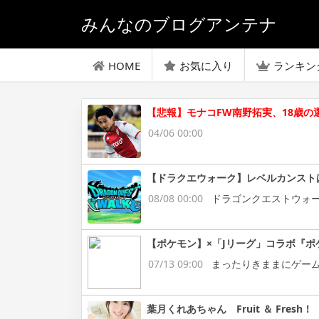
みんなのブログアンテナ
HOME
お気に入り
ランキン
【悲報】モナコFW南野拓実、18歳
04/06 00:00
【ドラクエウォーク】レベルカンスト
08/08 00:00
ドラゴンクエストウォ
【ポケモン】×「Jリーグ」コラボ『ポ
07/13 09:00
まったりきままにゲー
葉月くれあちゃん Fruit ＆ Fresh！