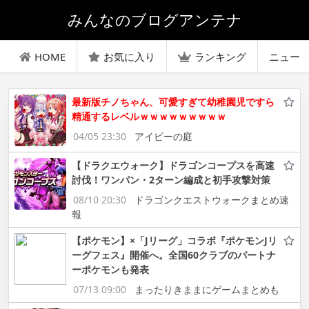
みんなのブログアンテナ
HOME
お気に入り
ランキング
ニュー
最新版チノちゃん、可愛すぎて幼稚園児ですら
精通するレベルｗｗｗｗｗｗｗｗｗ
04/05 23:30
アイビーの庭
【ドラクエウォーク】ドラゴンコープスを高速
討伐！ワンパン・2ターン編成と初手攻撃対策
08/10 20:30
ドラゴンクエストウォークまとめ速
報
【ポケモン】×「Jリーグ」コラボ『ポケモンJリ
ーグフェス』開催へ。全国60クラブのパートナ
ーポケモンも発表
07/13 09:00
まったりきままにゲームまとめも