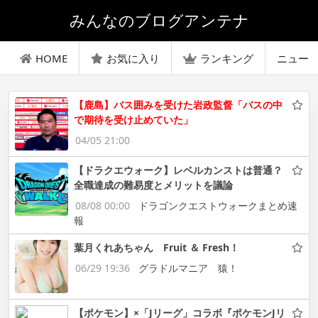
みんなのブログアンテナ
HOME
お気に入り
ランキング
ニュー
【鹿島】バス囲みを受けた岩政監督「バスの中
で期待を受け止めていた」
04/05 21:00
【ドラクエウォーク】レベルカンストは普通？
全職達成の難易度とメリットを議論
08/08 00:00
ドラゴンクエストウォークまとめ速
報
葉月くれあちゃん Fruit ＆ Fresh！
06/29 19:36
グラドルマニア 猿！
【ポケモン】×「Jリーグ」コラボ『ポケモンJリ