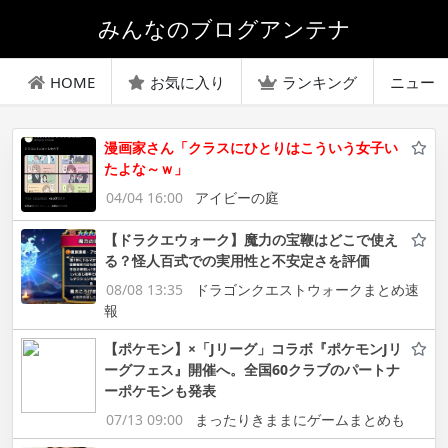
みんなのブログアンテナ
HOME
お気に入り
ランキング
ニュー
漫画家さん「クラスにひとりはこういう女子い
たよな～ｗ」
04/04 16:00
アイビーの庭
【ドラクエウォーク】魔力の宝鞭はどこで使え
る？怪人百式での実用性と不安定さを評価
08/08 13:35
ドラゴンクエストウォークまとめ速
報
【ポケモン】×「Jリーグ」コラボ『ポケモンJリ
ーグフェス』開催へ。全国60クラブのパートナ
ーポケモンも発表
07/13 09:00
まったりきままにゲームまとめも