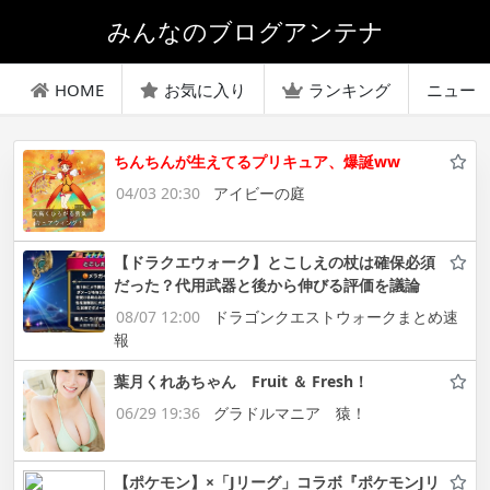
みんなのブログアンテナ
HOME
お気に入り
ランキング
ニュー
ちんちんが生えてるプリキュア、爆誕ww
04/03 20:30
アイビーの庭
【ドラクエウォーク】とこしえの杖は確保必須
だった？代用武器と後から伸びる評価を議論
08/07 12:00
ドラゴンクエストウォークまとめ速
報
葉月くれあちゃん Fruit ＆ Fresh！
06/29 19:36
グラドルマニア 猿！
【ポケモン】×「Jリーグ」コラボ『ポケモンJリ