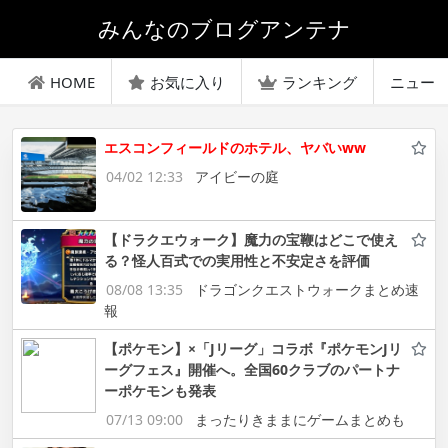
みんなのブログアンテナ
HOME
お気に入り
ランキング
ニュー
エスコンフィールドのホテル、ヤバいww
04/02 12:33
アイビーの庭
【ドラクエウォーク】魔力の宝鞭はどこで使え
る？怪人百式での実用性と不安定さを評価
08/08 13:35
ドラゴンクエストウォークまとめ速
報
【ポケモン】×「Jリーグ」コラボ『ポケモンJリ
ーグフェス』開催へ。全国60クラブのパートナ
ーポケモンも発表
07/13 09:00
まったりきままにゲームまとめも