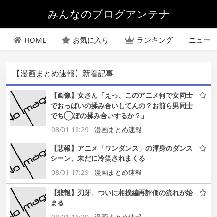
みんなのブログアンテナ
HOME
お気に入り
ランキング
ニュー
【漫画まとめ速報】新着記事
【画像】女さん「えっ、このアニメ何で女同士
でおっぱいの揉み合いしてんの？お前ら男同士
でち◯ぽの揉み合いするか？」
08/01 18:29
漫画まとめ速報
【悲報】アニメ「ワンダンス」の渾身のダンス
シーン、未だに冷笑されまくる
08/01 17:29
漫画まとめ速報
【悲報】刃牙、ついに相撲編再評価の流れが始
まる
08/01 16:29
漫画まとめ速報