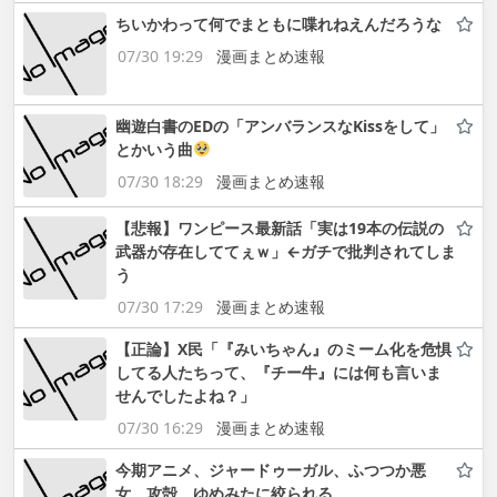
ちいかわって何でまともに喋れねえんだろうな
07/30 19:29
漫画まとめ速報
幽遊白書のEDの「アンバランスなKissをして」
とかいう曲
07/30 18:29
漫画まとめ速報
【悲報】ワンピース最新話「実は19本の伝説の
武器が存在しててぇｗ」←ガチで批判されてしま
う
07/30 17:29
漫画まとめ速報
【正論】X民「『みいちゃん』のミーム化を危惧
してる人たちって、『チー牛』には何も言いま
せんでしたよね？」
07/30 16:29
漫画まとめ速報
今期アニメ、ジャードゥーガル、ふつつか悪
女、攻殻、ゆめみたに絞られる