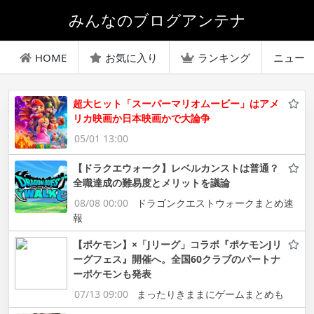
みんなのブログアンテナ
HOME
お気に入り
ランキング
ニュー
超大ヒット「スーパーマリオムービー」はアメ
リカ映画か日本映画かで大論争
05/01 13:00
【ドラクエウォーク】レベルカンストは普通？
全職達成の難易度とメリットを議論
08/08 00:00
ドラゴンクエストウォークまとめ速
報
【ポケモン】×「Jリーグ」コラボ『ポケモンJリ
ーグフェス』開催へ。全国60クラブのパートナ
ーポケモンも発表
07/13 09:00
まったりきままにゲームまとめも