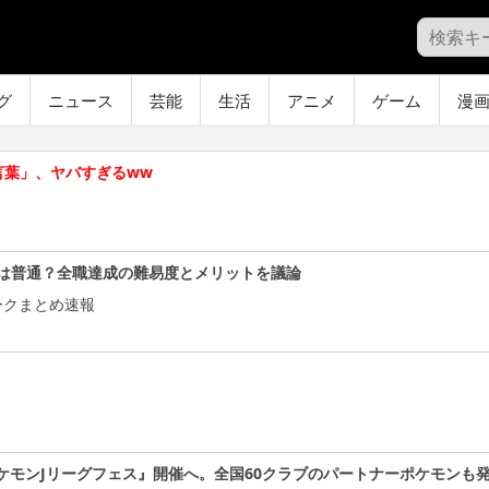
グ
ニュース
芸能
生活
アニメ
ゲーム
漫
言葉」、ヤバすぎるww
は普通？全職達成の難易度とメリットを議論
ークまとめ速報
ケモンJリーグフェス』開催へ。全国60クラブのパートナーポケモンも