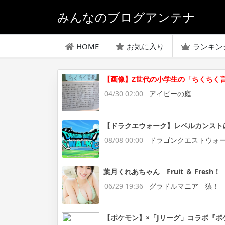
みんなのブログアンテナ
HOME
お気に入り
ランキン
【画像】Z世代の小学生の「ちくちく
04/30 02:00
アイビーの庭
【ドラクエウォーク】レベルカンスト
08/08 00:00
ドラゴンクエストウォ
葉月くれあちゃん Fruit ＆ Fresh！
06/29 19:36
グラドルマニア 猿！
【ポケモン】×「Jリーグ」コラボ『ポ