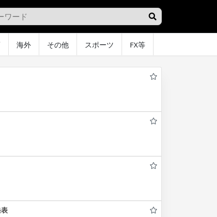
画
海外
その他
スポーツ
FX等
グラビア
オ
発表