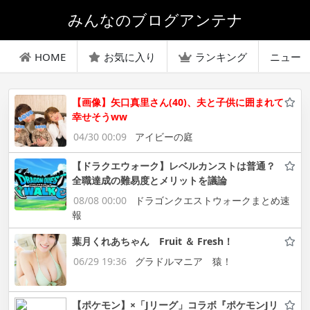
みんなのブログアンテナ
HOME
お気に入り
ランキング
ニュー
【画像】矢口真里さん(40)、夫と子供に囲まれて
幸せそうww
04/30 00:09
アイビーの庭
【ドラクエウォーク】レベルカンストは普通？
全職達成の難易度とメリットを議論
08/08 00:00
ドラゴンクエストウォークまとめ速
報
葉月くれあちゃん Fruit ＆ Fresh！
06/29 19:36
グラドルマニア 猿！
【ポケモン】×「Jリーグ」コラボ『ポケモンJリ