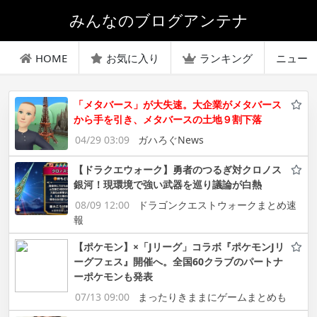
みんなのブログアンテナ
HOME
お気に入り
ランキング
ニュー
「メタバース」が大失速。大企業がメタバース
から手を引き、メタバースの土地９割下落
04/29 03:09
ガハろぐNews
【ドラクエウォーク】勇者のつるぎ対クロノス
銀河！現環境で強い武器を巡り議論が白熱
08/09 12:00
ドラゴンクエストウォークまとめ速
報
【ポケモン】×「Jリーグ」コラボ『ポケモンJリ
ーグフェス』開催へ。全国60クラブのパートナ
ーポケモンも発表
07/13 09:00
まったりきままにゲームまとめも