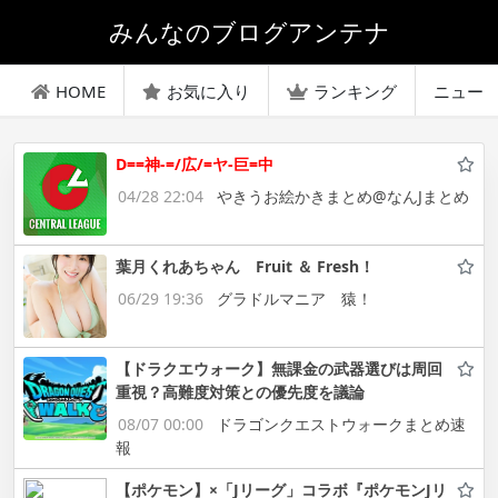
みんなのブログアンテナ
HOME
お気に入り
ランキング
ニュー
D==神-=/広/=ヤ-巨=中
04/28 22:04
やきうお絵かきまとめ@なんJまとめ
葉月くれあちゃん Fruit ＆ Fresh！
06/29 19:36
グラドルマニア 猿！
【ドラクエウォーク】無課金の武器選びは周回
重視？高難度対策との優先度を議論
08/07 00:00
ドラゴンクエストウォークまとめ速
報
【ポケモン】×「Jリーグ」コラボ『ポケモンJリ