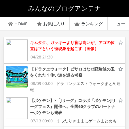
みんなのブログアンテナ
HOME
お気に入り
ランキング
ニュー
キムタク、ガッキーより背は高いが、アゴの位
置は下という怪現象を起こす（画像）
04/28 21:30
【ドラクエウォーク】ピサロはなぜ経験値の玉
をくれた？使い道を巡る考察
08/09 00:00
ドラゴンクエストウォークまとめ速
報
【ポケモン】×「Jリーグ」コラボ『ポケモンJリ
ーグフェス』開催へ。全国60クラブのパートナ
ーポケモンも発表
07/13 09:00
まったりきままにゲームまとめも