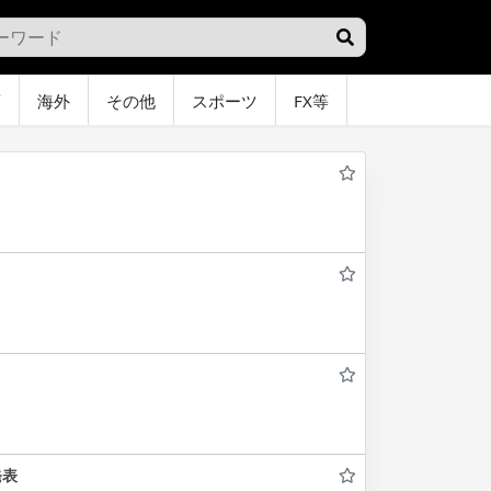
画
海外
その他
スポーツ
FX等
グラビア
オ
発表