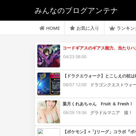
みんなのブログアンテナ
HOME
お気に入り
ランキン
コードギアスのギアス能力、当たりハ
04/23 08:00
【ドラクエウォーク】とこしえの杖は
08/07 12:00
ドラゴンクエストウォ
葉月くれあちゃん Fruit ＆ Fresh！
06/29 19:36
グラドルマニア 猿！
【ポケモン】×「Jリーグ」コラボ『ポ