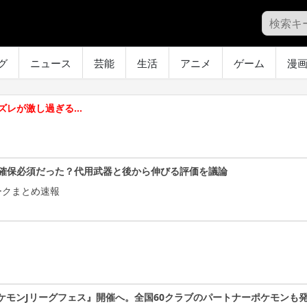
グ
ニュース
芸能
生活
アニメ
ゲーム
漫
ズレが激し過ぎる…
確保必須だった？代用武器と後から伸びる評価を議論
ークまとめ速報
ケモンJリーグフェス』開催へ。全国60クラブのパートナーポケモンも