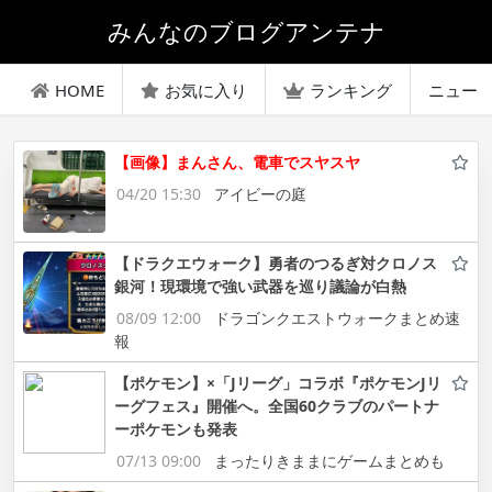
みんなのブログアンテナ
HOME
お気に入り
ランキング
ニュー
【画像】まんさん、電車でスヤスヤ
04/20 15:30
アイビーの庭
【ドラクエウォーク】勇者のつるぎ対クロノス
銀河！現環境で強い武器を巡り議論が白熱
08/09 12:00
ドラゴンクエストウォークまとめ速
報
【ポケモン】×「Jリーグ」コラボ『ポケモンJリ
ーグフェス』開催へ。全国60クラブのパートナ
ーポケモンも発表
07/13 09:00
まったりきままにゲームまとめも