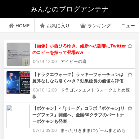
みんなのブログアンテナ
HOME
お気に入り
ランキング
ニュー
【画像】小西ひろゆき、維新への謝罪にTwitter
のコピーを持って登場ww
04/14 12:00
アイビーの庭
【ドラクエウォーク】ラッキーフォーチュンは
翼斧なしなら引くべき？効果延長の価値を評価
08/10 12:00
ドラゴンクエストウォークまとめ速
報
【ポケモン】×「Jリーグ」コラボ『ポケモンJリ
ーグフェス』開催へ。全国60クラブのパートナ
ーポケモンも発表
07/13 09:00
まったりきままにゲームまとめも