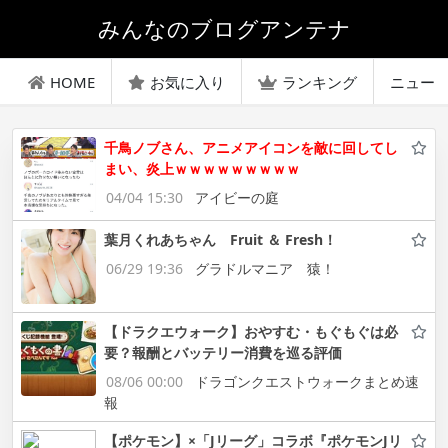
みんなのブログアンテナ
HOME
お気に入り
ランキング
ニュー
千鳥ノブさん、アニメアイコンを敵に回してし
まい、炎上ｗｗｗｗｗｗｗｗｗ
04/04 15:30
アイビーの庭
葉月くれあちゃん Fruit ＆ Fresh！
06/29 19:36
グラドルマニア 猿！
【ドラクエウォーク】おやすむ・もぐもぐは必
要？報酬とバッテリー消費を巡る評価
08/06 00:00
ドラゴンクエストウォークまとめ速
報
【ポケモン】×「Jリーグ」コラボ『ポケモンJリ