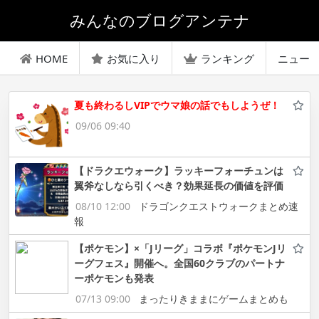
みんなのブログアンテナ
HOME
お気に入り
ランキング
ニュー
夏も終わるしVIPでウマ娘の話でもしようぜ！
09/06 09:40
【ドラクエウォーク】ラッキーフォーチュンは
翼斧なしなら引くべき？効果延長の価値を評価
08/10 12:00
ドラゴンクエストウォークまとめ速
報
【ポケモン】×「Jリーグ」コラボ『ポケモンJリ
ーグフェス』開催へ。全国60クラブのパートナ
ーポケモンも発表
07/13 09:00
まったりきままにゲームまとめも