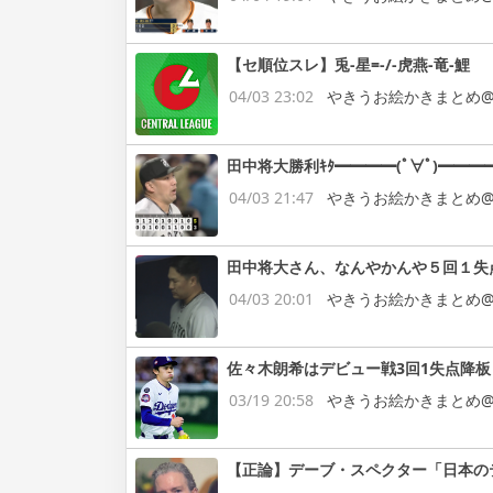
【セ順位スレ】兎-星=-/-虎燕-竜-鯉
04/03 23:02
やきうお絵かきまとめ@
田中将大勝利ｷﾀ━━━━(ﾟ∀ﾟ)━━━━
04/03 21:47
やきうお絵かきまとめ@
田中将大さん、なんやかんや５回１失
04/03 20:01
やきうお絵かきまとめ@
佐々木朗希はデビュー戦3回1失点降板
03/19 20:58
やきうお絵かきまとめ@
【正論】デーブ・スペクター「日本の