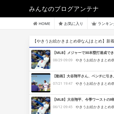
みんなのブログアンテナ
HOME
お気に入り
ランキン
【やきうお絵かきまとめ@なんJまとめ】新
【MLB】メジャーで30本塁打達成で
08/29 09:09
やきうお絵かきまとめ@
【動画】大谷翔平さん、ベンチに引き
07/21 19:47
やきうお絵かきまとめ@
【MLB】大谷翔平、今季ワーストの9
06/12 09:45
やきうお絵かきまとめ@