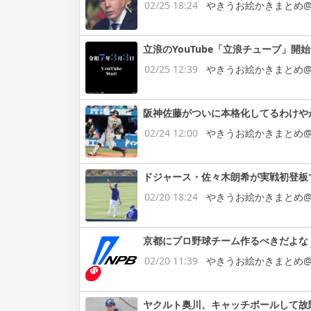
02/25 18:24
やきうお絵かきまとめ@
立浪のYouTube「立浪チューブ」開
02/25 12:39
やきうお絵かきまとめ@
阪神佐藤がついに本格化してるわけや
02/24 12:00
やきうお絵かきまとめ@
ドジャース・佐々木朗希が実戦初登板
02/20 18:24
やきうお絵かきまとめ@
京都にプロ野球チーム作るべきだよな
02/20 11:39
やきうお絵かきまとめ@
ヤクルト奥川、キャッチボールして故