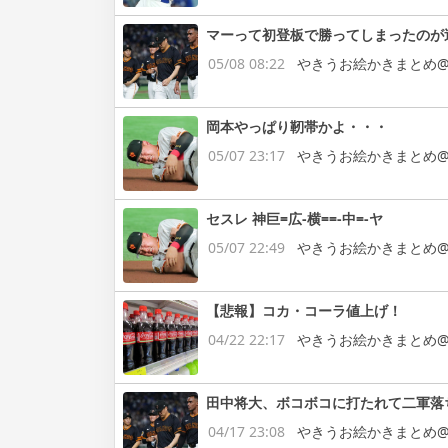
マーって初登板で勝ってしまったのが
05/08 08:22
やきうお絵かきまとめ@
岡本やっぱり靭帯かよ・・・
05/07 23:17
やきうお絵かきまとめ@
セスレ 神巨=広-横==-中=-ヤ
05/07 22:49
やきうお絵かきまとめ@
【悲報】コカ・コーラ値上げ！
04/22 22:17
やきうお絵かきまとめ@
田中将大、ボコボコに打たれて二軍落
04/17 23:08
やきうお絵かきまとめ@