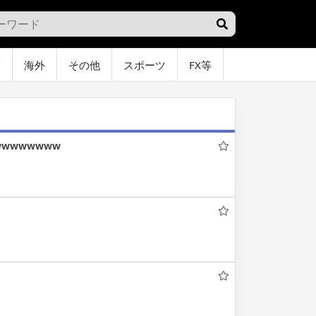
画
海外
その他
スポーツ
FX等
グラビア
オ
wwwwwww