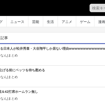
グ
ニュース
芸能
生活
アニメ
ゲーム
漫
着記事
きる日本人が松井秀喜・大谷翔平しか居ない理由wwwwwwwwwwwww
なんJまとめ
上げる前にベッツを待ち慰める
なんJまとめ
戦＆42打席ホームラン無し
なんJまとめ