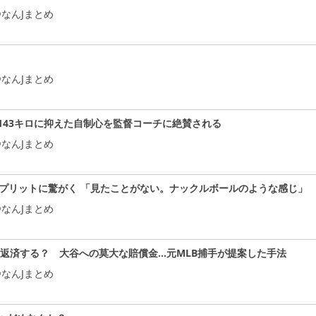
なんJまとめ
なんJまとめ
143キロに抑えた自制心を監督コーチに絶賛される
なんJまとめ
スプリットに驚がく 「見たことがない。ナックルボールのような感じ」
なんJまとめ
う返済する？ 大谷への莫大な賠償金…元MLB捕手が提案した手法
なんJまとめ