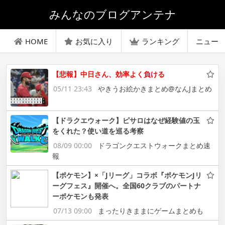
みんなのブログアンテナ
HOME
お気に入り
ランキング
ニュー
【悲報】中日さん、効率よく負ける
05/11 23:43
やきうお絵かきまとめ@なんJまとめ
【ドラクエウォーク】ピサロはなぜ経験値の玉
をくれた？使い道を巡る考察
08/09 00:00
ドラゴンクエストウォークまとめ速
報
【ポケモン】×「Jリーグ」コラボ『ポケモンJリ
ーグフェス』開催へ。全国60クラブのパートナ
ーポケモンも発表
07/13 09:00
まったりきままにゲームまとめも