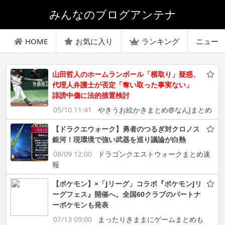
みんなのブログアンテナ
HOME
お気に入り
ランキング
ニュー
山田哲人のホームランボール「横取り」疑惑、
代理人弁護士が否定「奪い取った事実ない」
誹謗中傷に法的措置検討
05/10 11:41
やきうお絵かきまとめ@なんJまとめ
【ドラクエウォーク】勇者のつるぎ対クロノス
銀河！現環境で強い武器を巡り議論が白熱
08/09 12:00
ドラゴンクエストウォークまとめ速
報
【ポケモン】×「Jリーグ」コラボ『ポケモンJリ
ーグフェス』開催へ。全国60クラブのパートナ
ーポケモンも発表
07/13 09:00
まったりきままにゲームまとめも