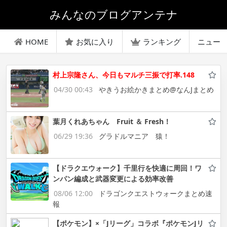
みんなのブログアンテナ
HOME
お気に入り
ランキング
ニュー
村上宗隆さん、今日もマルチ三振で打率.148
04/30 00:43
やきうお絵かきまとめ@なんJまとめ
葉月くれあちゃん Fruit ＆ Fresh！
06/29 19:36
グラドルマニア 猿！
【ドラクエウォーク】千里行を快適に周回！ワ
ンパン編成と武器変更による効率改善
08/06 12:00
ドラゴンクエストウォークまとめ速
報
【ポケモン】×「Jリーグ」コラボ『ポケモンJリ