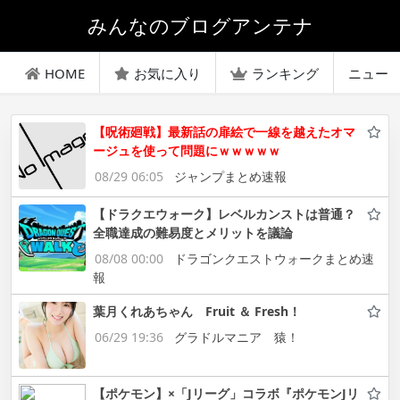
みんなのブログアンテナ
HOME
お気に入り
ランキング
ニュー
【呪術廻戦】最新話の扉絵で一線を越えたオマ
ージュを使って問題にｗｗｗｗｗ
08/29 06:05
ジャンプまとめ速報
【ドラクエウォーク】レベルカンストは普通？
全職達成の難易度とメリットを議論
08/08 00:00
ドラゴンクエストウォークまとめ速
報
葉月くれあちゃん Fruit ＆ Fresh！
06/29 19:36
グラドルマニア 猿！
【ポケモン】×「Jリーグ」コラボ『ポケモンJリ