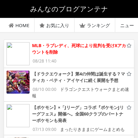
みんなのブログアンテナ
HOME
お気に入り
ランキング
ニュー
MLB・ラブレディ、死球により批判を受けXアカ
ウントを削除
08/28 11:40
【ドラクエウォーク】第4の仲間は誕生する？マ
ティカ・ベティ・アイヤイに続く展開を予想
08/10 00:00
ドラゴンクエストウォークまとめ速
報
【ポケモン】×「Jリーグ」コラボ『ポケモンJリ
ーグフェス』開催へ。全国60クラブのパートナ
ーポケモンも発表
07/13 09:00
まったりきままにゲームまとめも