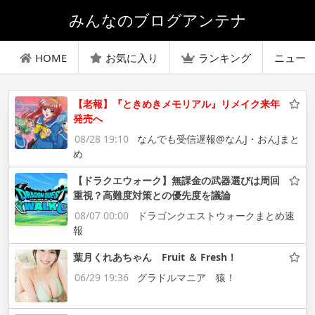
みんなのブログアンテナ
HOME
お気に入り
ランキング
ニュー
【老報】『ときめきメモリアル』リメイク来年
発売へ
08/28 19:10
なんでも受信遅報@なんJ・おんJまと
め
【ドラクエウォーク】無課金の武器選びは周回
重視？高難度対策との優先度を議論
08/07 00:00
ドラゴンクエストウォークまとめ速
報
葉月くれあちゃん Fruit ＆ Fresh！
06/29 19:36
グラドルマニア 猿！