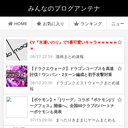
みんなのブログアンテナ
HOME
お気に入り
ランキング
ニュー
CV『水瀬いのり』で1番可愛いキャラｗｗｗｗｗ
ｗ
08/27 22:59
漫画まとめ速報
【ドラクエウォーク】ドラゴンコープスを高速
討伐！ワンパン・2ターン編成と初手攻撃対策
08/10 20:30
ドラゴンクエストウォークまとめ速
報
【ポケモン】×「Jリーグ」コラボ『ポケモンJリ
ーグフェス』開催へ。全国60クラブのパートナ
ーポケモンも発表
07/13 09:00
まったりきままにゲームまとめも