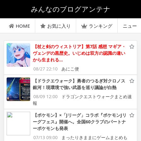
みんなのブログアンテナ
HOME
お気に入り
ランキング
ニュー
【杖と剣のウィストリア】第7話 感想 マギア・
ヴェンデの黒歴史。いじめは双方の認識の違い
から生まれる…
08/27 22:10
あにこ便
【ドラクエウォーク】勇者のつるぎ対クロノス
銀河！現環境で強い武器を巡り議論が白熱
08/09 12:00
ドラゴンクエストウォークまとめ速
報
【ポケモン】×「Jリーグ」コラボ『ポケモンJリ
ーグフェス』開催へ。全国60クラブのパートナ
ーポケモンも発表
07/13 09:00
まったりきままにゲームまとめも