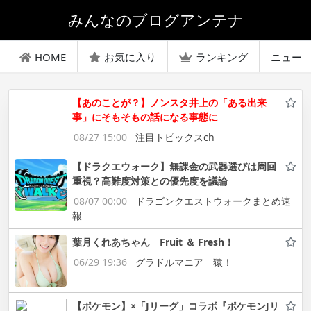
みんなのブログアンテナ
HOME
お気に入り
ランキング
ニュー
【あのことが？】ノンスタ井上の「ある出来
事」にそもそもの話になる事態に
08/27 15:00
注目トピックスch
【ドラクエウォーク】無課金の武器選びは周回
重視？高難度対策との優先度を議論
08/07 00:00
ドラゴンクエストウォークまとめ速
報
葉月くれあちゃん Fruit ＆ Fresh！
06/29 19:36
グラドルマニア 猿！
【ポケモン】×「Jリーグ」コラボ『ポケモンJリ