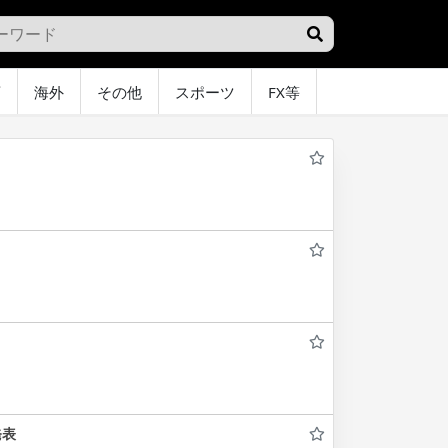
画
海外
その他
スポーツ
FX等
グラビア
オ
発表