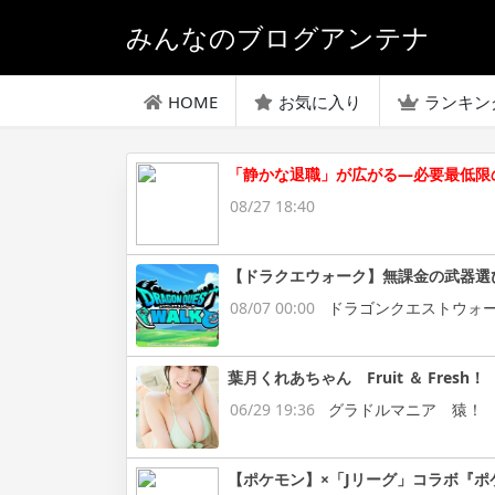
みんなのブログアンテナ
HOME
お気に入り
ランキン
「静かな退職」が広がる—必要最低限
08/27 18:40
【ドラクエウォーク】無課金の武器選
08/07 00:00
ドラゴンクエストウォ
葉月くれあちゃん Fruit ＆ Fresh！
06/29 19:36
グラドルマニア 猿！
【ポケモン】×「Jリーグ」コラボ『ポ