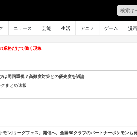
グ
ニュース
芸能
生活
アニメ
ゲーム
漫
の業務だけで働く現象
びは周回重視？高難度対策との優先度を議論
ークまとめ速報
ケモンJリーグフェス』開催へ。全国60クラブのパートナーポケモンも